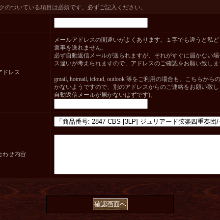
クのついている項目は必須です。必ずご記入ください。
メールアドレスの間違いがよくあります。１字でも違うと私ど
返事を送れません。
必ず自動返信メールが送られますが、それがすぐに届かない場
ス違いが考えられますので、アドレスのご確認をお願い致しま
アドレス
gmail, hotmail, icloud, outlook 等をご利用の場合も、こち
かないようですので、別のアドレスからのご連絡をお願い致し
自動返信メールが届かないはずです)。
合わせ内容