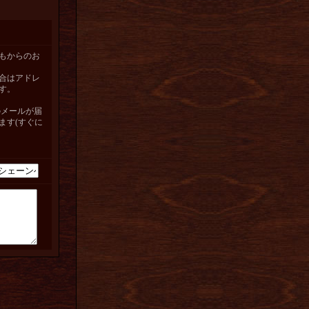
もからのお
合はアドレ
す。
らからのメールが届
ます(すぐに