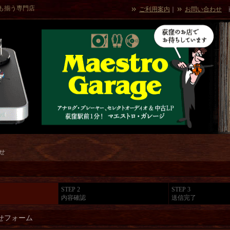
も揃う専門店
ご利用案内
｜
お問い合わせ
せ
STEP 2
STEP 3
内容確認
送信完了
せフォーム