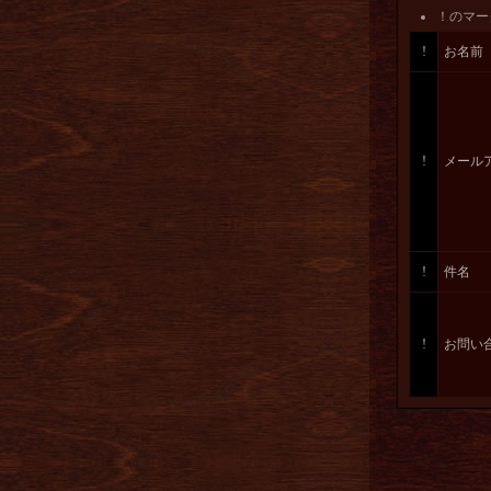
！
のマー
!
お名前
!
メール
!
件名
!
お問い