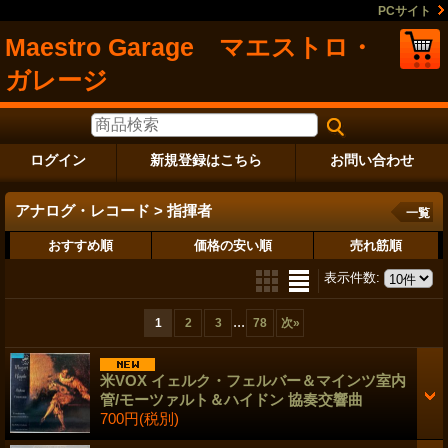
PCサイト
Maestro Garage マエストロ・
ガレージ
ログイン
新規登録はこちら
お問い合わせ
アナログ・レコード > 指揮者
一覧
おすすめ順
価格の安い順
売れ筋順
表示件数
:
...
1
2
3
78
次
»
米VOX イェルク・フェルバー＆マインツ室内
管/モーツァルト＆ハイドン 協奏交響曲
700円
(税別)