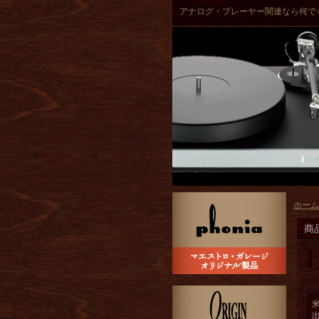
アナログ・プレーヤー関連なら何で
ホーム
商