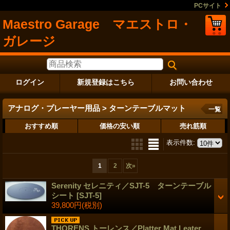
PCサイト
Maestro Garage マエストロ・
ガレージ
ログイン
新規登録はこちら
お問い合わせ
アナログ・プレーヤー用品 > ターンテーブルマット
一覧
おすすめ順
価格の安い順
売れ筋順
表示件数
:
1
2
次
»
Serenity セレニティ／SJT-5 ターンテーブル
シート
[SJT-5]
39,800円
(税別)
THORENS トーレンス／Platter Mat Leater