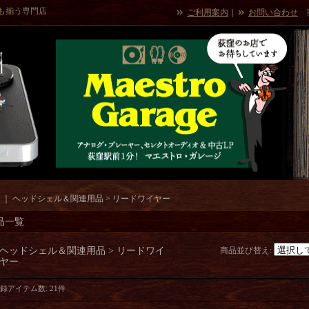
も揃う専門店
ご利用案内
｜
お問い合わせ
｜
ヘッドシェル＆関連用品 > リードワイヤー
品一覧
ヘッドシェル＆関連用品 > リードワイ
商品並び替え
:
ヤー
録アイテム数
:
21件