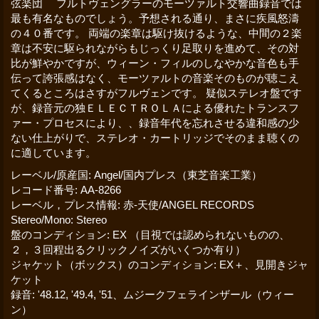
弦楽団 フルトヴェングラーのモーツァルト交響曲録音では
最も有名なものでしょう。予想される通り、まさに疾風怒濤
の４０番です。 両端の楽章は駆け抜けるような、中間の２楽
章は不安に駆られながらもじっくり足取りを進めて、その対
比が鮮やかですが、ウィーン・フィルのしなやかな音色も手
伝って誇張感はなく、モーツァルトの音楽そのものが聴こえ
てくるところはさすがフルヴェンです。 疑似ステレオ盤です
が、録音元の独ＥＬＥＣＴＲＯＬＡによる優れたトランスフ
ァー・プロセスにより、、録音年代を忘れさせる違和感の少
ない仕上がりで、ステレオ・カートリッジでそのまま聴くの
に適しています。
レーベル/原産国
:
Angel/国内プレス（東芝音楽工業）
レコード番号
:
AA-8266
レーベル，プレス情報
:
赤-天使/ANGEL RECORDS
Stereo/Mono
:
Stereo
盤のコンディション
:
EX （目視では認められないものの、
２，３回程出るクリックノイズがいくつか有り）
ジャケット（ボックス）のコンディション
:
EX＋、見開きジャ
ケット
録音
:
'48.12, '49.4, '51、ムジークフェラインザール（ウィー
ン）