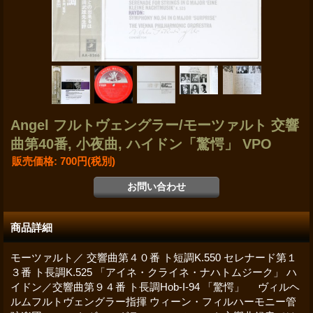
Angel フルトヴェングラー/モーツァルト 交響
曲第40番, 小夜曲, ハイドン「驚愕」 VPO
販売価格
:
700円
(税別)
商品詳細
モーツァルト／ 交響曲第４０番 ト短調K.550 セレナード第１
３番 ト長調K.525 「アイネ・クライネ・ナハトムジーク」 ハ
イドン／交響曲第９４番 ト長調Hob-I-94 「驚愕」 ヴィルヘ
ルムフルトヴェングラー指揮 ウィーン・フィルハーモニー管