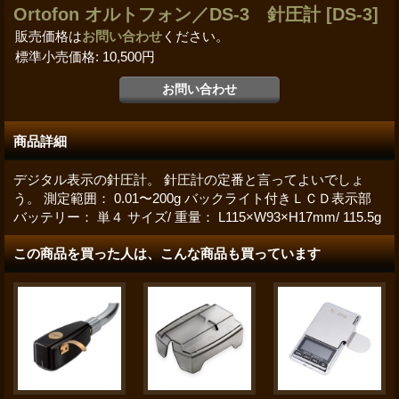
Ortofon オルトフォン／DS-3 針圧計
[DS-3]
販売価格は
お問い合わせ
ください。
標準小売価格
:
10,500円
商品詳細
デジタル表示の針圧計。 針圧計の定番と言ってよいでしょ
う。 測定範囲： 0.01〜200g バックライト付きＬＣＤ表示部
バッテリー： 単４ サイズ/ 重量： L115×W93×H17mm/ 115.5g
この商品を買った人は、こんな商品も買っています