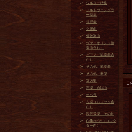
ワルター特集
フルトヴェングラ
ー特集
指揮者
交響曲
管弦楽曲
ヴァイオリン（協
奏曲含む）
ピアノ（協奏曲含
む）
その他、協奏曲
その他、器楽
室内楽
こ
声楽、合唱曲
オペラ
古楽（バロック含
む）
現代音楽、その他
Collectibles（コレク
ター向け）