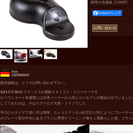
標準小売価格
:
25,000円
Facebookでシェア
販売価格は、どうぞお問い合わせ下さい。
独
FLUX Hi-Fi
フラックスの電動スタイラス・クリーナーです。
かつてレコード全盛期には日本メーカーから同じコンセプトの製品が出ていました
してくれたのは、やはりアナログ大国・ドイツでした。
手のひらサイズで使い方は簡単、ちょうどデジタル針圧計と同じようにプレーヤー
のプレート部分中央にあるブラシに専用クリーニング液を１滴垂らした後、ブラシ