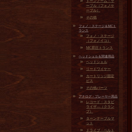
トーンアーム・ケ
ーブル（フォノケ
ーブル）
その他
フォノ・ステージ＆MCト
ランス
フォノ・ステージ
（フォノイコ）
MC昇圧トランス
ヘッドシェル＆関連用品
ヘッドシェル
リードワイヤー
カートリッジ固定
ビス
その他パーツ
アナログ・プレーヤー用品
レコード・スタビ
ライザ―（クラン
プ）
ターンテーブルマ
ット
ドライブ・ベルト