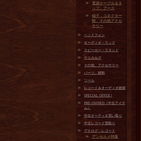
電源ケーブル＆タ
ップ、アース
端子，コネクター
類、その他アクセ
サリー
ヘッドフォン
オーディオ・ラック
スピーカー・スタンド
ケミカルズ
その他、アクセサリー
パーツ、材料
ツール
レコード＆オーディオ雑貨
SPECIAL OFFER !
PRE-OWNED（中古アイテ
ム）
中古オーディオ買い取り
中古レコード買取り
アナログ・レコード
アンセルメ特集