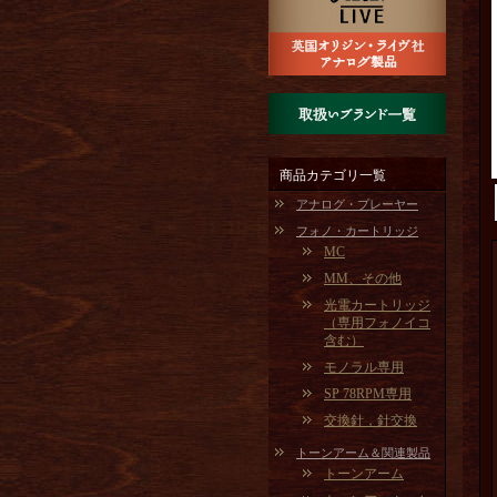
商品カテゴリ一覧
アナログ・プレーヤー
フォノ・カートリッジ
MC
MM、その他
光電カートリッジ
（専用フォノイコ
含む）
モノラル専用
SP 78RPM専用
交換針，針交換
トーンアーム＆関連製品
トーンアーム