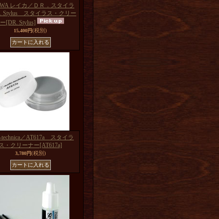
IQWA レイカ／ＤＲ．スタイラ
R. Stylus スタイラス・クリー
ー
[DR. Stylus]
(税別)
15,400円
io-technica／AT617a スタイラ
ス・クリーナー
[AT617a]
(税別)
3,780円