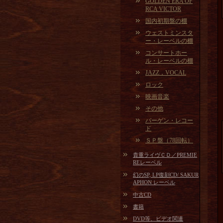
GOLDEN ERA OF
RCA VICTOR
国内初期盤の棚
ウェストミンスタ
ー・レーベルの棚
コンサートホー
ル・レーベルの棚
JAZZ，VOCAL
ロック
映画音楽
その他
バーゲン・レコー
ド
ＳＰ盤（78回転）
貴重ライヴＣＤ／PREMIE
REレーベル
幻のSP, LP復刻CD/ SAKUR
APHON レーベル
中古CD
書籍
DVD等、ビデオ関連