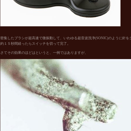
密集したブラシが超高速で微振動して、いわゆる超音波洗浄(SONIC)のように針
約１５秒間経ったらスイッチを切って完了。
さてその効果のほどはというと、一例ではありますが、