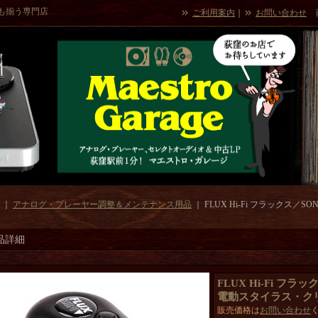
も揃う専門店
ご利用案内
｜
お問い合わせ
｜
アナログ・プレーヤー調整＆メンテナンス用品
｜
FLUX Hi-Fi フラックス／
品詳細
FLUX Hi-Fi フ
電動スタイラス・ク
販売価格は
お問い合わせ