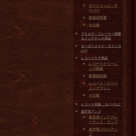
カートリッジ・キ
ーパー
取扱説明書
その他
アナログ・プレーヤー調整
＆メンテナンス用品
オーダーメイド・ダストカ
バー
レコードケア用品
レコードクリーニ
ング関連
静電気対策
レコード・クリー
ニングマシン
その他
レコード内袋，カバーなど
真空管アンプ
真空管インテグレ
ーテッド・アンプ
真空管パワーアン
プ