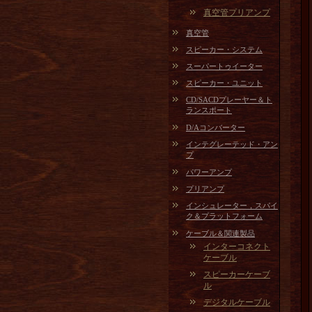
真空管プリアンプ
真空管
スピーカー・システム
スーパートゥイーター
スピーカー・ユニット
CD/SACDプレーヤー＆ト
ランスポート
D/Aコンバーター
インテグレーテッド・アン
プ
パワーアンプ
プリアンプ
インシュレーター，スパイ
ク＆プラットフォーム
ケーブル＆関連製品
インターコネクト
ケーブル
スピーカーケーブ
ル
デジタルケーブル