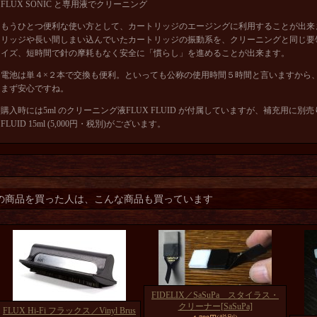
FLUX SONIC と専用液でクリーニング
もうひとつ便利な使い方として、カートリッジのエージングに利用することが出来
リッジや長い間しまい込んでいたカートリッジの振動系を、クリーニングと同じ要
イズ、短時間で針の摩耗もなく安全に「慣らし」を進めることが出来ます。
電池は単４×２本で交換も便利。といっても公称の使用時間５時間と言いますから、１
まず安心ですね。
購入時には5ml のクリーニング液FLUX FLUID が付属していますが、補充用に別売り
FLUID 15ml (5,000円・税別)がございます。
の商品を買った人は、こんな商品も買っています
FIDELIX／SaSuPa スタイラス・
クリーナー
[SaSuPa]
FLUX Hi-Fi フラックス／Vinyl Brus