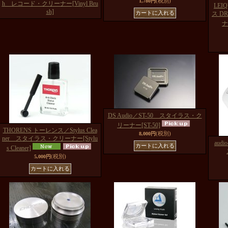
(税別)
1,780円
h レコード・クリーナー
[Vinyl Bru
LE
sh]
ス D
ナ
DS Audio／ST-50 スタイラス・ク
リーナー
[ST-50]
THORENS トーレンス／Stylus Clea
(税別)
8,000円
ner スタイラス・クリーナー
[Stylu
aud
s Cleaner]
(税別)
5,000円