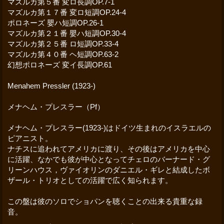
マズルカ第５番 変ロ長調OP.7-1
マズルカ第１７番 変ロ短調OP.24-4
ポロネーズ 嬰ハ短調OP.26-1
マズルカ第２１番 嬰ハ短調OP.30-4
マズルカ第２５番 ロ短調OP.33-4
マズルカ第４０番 ヘ短調OP.63-2
幻想ポロネーズ 変イ長調OP.61
Menahem Pressler (1923-)
メナヘム・プレスラー（Pf）
メナヘム・プレスラー(1923-)はドイツ生まれのイスラエルの
ピアニスト。
ナチスに追われてアメリカに渡り、その後はアメリカを中心
に活躍、なかでも彼が中心となってチェロのバーナード・グ
リーンハウス，ヴァイオリンのダニエル・ギレと結成したボ
ザール・トリオとしての活躍で広く知られます。
この盤は彼のソロでショパンを聴くことの出来る貴重な録
音。