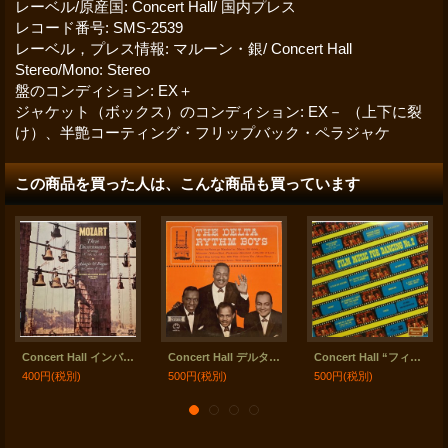
レーベル/原産国
:
Concert Hall/ 国内プレス
レコード番号
:
SMS-2539
レーベル，プレス情報
:
マルーン・銀/ Concert Hall
Stereo/Mono
:
Stereo
盤のコンディション
:
EX＋
ジャケット（ボックス）のコンディション
:
EX－ （上下に裂
け）、半艶コーティング・フリップバック・ペラジャケ
この商品を買った人は、こんな商品も買っています
Concert Hall インバル／モーツァルト ディヴェルティメント集, アダージョとフーガ
Concert Hall デルタ・リズム・ボーイズ
Concert Hall “フィルム・ミュージック・フォー・ダンシングII”
400円
(税別)
500円
(税別)
500円
(税別)