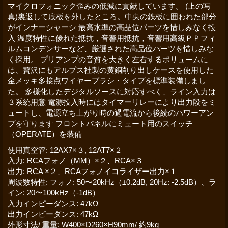
マイクロフォニック歪みの低減に貢献しています。 (上の写
真)裏返して底板を外したところ。中央の鉄板に囲われた部分
がインナーシャーシ 最高水準の高品位パーツを惜しみなく投
入 温度特性に優れた抵抗，音響用抵抗，音響用高級ＰＰフィ
ルムコンデンサーなど、厳選された高品位パーツを惜しみな
く採用。 プリアンプの音質を大きく左右するボリュームに
は、贅沢にもアルプス社製の黄銅削り出しケースを使用した
金メッキ多接点ワイヤーブラシ・タイプを標準装備しまし
た。 多様化したデジタルソースに対応すべく、ライン入力は
３系統用意 電源投入時にはタイマーリレーにより出力段をミ
ュートし、電源立ち上がり時の過電流から後続のパワーアン
プを守ります フロントパネルにミュート用のスイッチ
（OPERATE）を装備
使用真空管
:
12AX7×３, 12AT7×２
入力
:
RCAフォノ（MM）×２、RCA×３
出力
:
RCA ×２、RCAフォノイコライザー出力×１
周波数特性
:
フォノ: 50〜20kHz（±0.2dB, 20Hz: -2.5dB）、ラ
イン: 20〜100kHz（-1dB）
入力インピーダンス
:
47kΩ
出力インピーダンス
:
47kΩ
外形寸法/ 重量
:
W400×D260×H90mm/ 約9kg