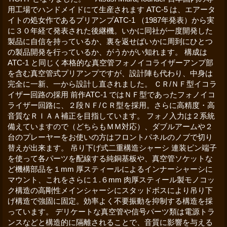
用工場でハンドメイドにて生産されます ATC-5 は、エアータ
イトの処女作であるプリアンプATC-1 （1987年発表）から実
に３０年経て発表された後継機。いかに同社が一度開発した
製品に自信を持っているか、裏を返せばいかに周到にひとつ
の製品開発を行っているか、がうかがい知れます。 構成は
ATC-1 と同じく本格的な真空管フォノイコライザーアンプ部
を含む真空管式プリアンプですが、設計陣も代わり、中身は
完全に一新、一から設計し直されました。 ＣＲ/ＮＦ型イコラ
イザー回路の採用 前作ATC-1 ではＮＦ型であったフォノイコ
ライザー回路に、２段ＮＦ/ＣＲ型を採用。さらに高精度・高
音質なＲＩＡＡ補正を目指しています。 フォノ入力は２系統
備えていますので（どちらもＭＭ対応）、ダブルアームや２
台のプレーヤーをお使いの方はフロントパネルのノブで切り
替えが出来ます。 吊り下げ式二重構造シャーシ 連装ピン端子
を使って各パーツを配線する純銅基板や、真空管ソケットな
ど機構部品を１mm 厚スティールによるインナーシャーシに
マウント、これをさらに１.６mm 肉厚スティール製モノコッ
ク構造の高剛性メインシャーシにスタッドボスにより吊り下
げ構造で強固に固定。効率よく不要振動を抑制する構造を採
っています。 デリケートな真空管や信号パーツ類は電源トラ
ンスなどと構造的に隔離されることで、音質に影響を与える