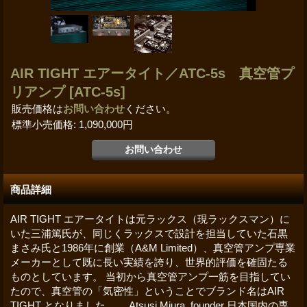
AIR TIGHT エアータイト／ATC-5s 真空管プ
リアンプ
[ATC-5s]
販売価格は
お問い合わせ
ください。
標準小売価格
:
1,090,000円
商品詳細
AIR TIGHT エアータイトは元ラックス（現ラックスマン）に
いた三浦篤氏が、同じくラックスで設計を担当していた石黒
まさみ氏と1986年に創業（A&M Limited）、真空管アンプ専業
メーカーとして既に長い実績を誇り、世界的評価を確固たる
ものとしています。 当初から真空管アンプ一筋を目指してい
たので、真空管の「気密性」ということでブランド名はAIR
TIGHT となりました。 Atsusi Miura, founder 日本国内の専