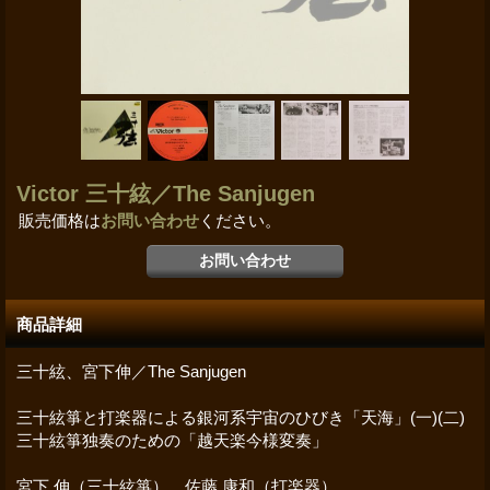
Victor 三十絃／The Sanjugen
販売価格は
お問い合わせ
ください。
商品詳細
三十絃、宮下伸／The Sanjugen
三十絃箏と打楽器による銀河系宇宙のひびき「天海」(一)(二)
三十絃箏独奏のための「越天楽今様変奏」
宮下 伸（三十絃箏）、佐藤 康和（打楽器）