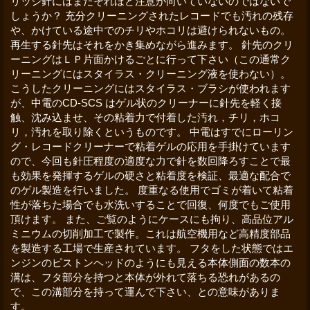
リッジ針にはまだそれほど注意が向いていないのではないで
しょうか？ 充分クリーニングされたレコードでも汚れの残存
や、かけている途中でのチリやホコリは避けられないもの。
再生する針先はそれをかき集めながら進みます。 針先のクリ
ーニングはＬＰ片面かけるごとに行って下さい（この通常ク
リーニングにはスタイラス・クリーニング液を使わない）。
こうしたクリーニングにはスタイラス・ブラシが使われます
が、中電のCD-SCS はゲル状のクリーナーに針先を軽く接
触、沈み込ませ、その粘着力で付着した汚れ，チリ，ホコ
リ，汚れを取り除くというものです。 中電はすでにローリン
グ・レコードクリーナーで粘着ゲルの応用を手掛けています
ので、今回も針圧程度の適度な力で針を数回降ろすことで最
も効果を発揮するゲルの硬さと粘着度を検証、最適な配合で
のゲル製造を行いました。 度重なる使用でゴミが着いて粘着
性が落ちた場合でも水洗いすることで回復、何度でもご使用
頂けます。 また、ご覧のようにケースにも拘り、高品位アル
ミニウムの切削加工で製作。これは航空機用など高精度部品
を製造する工場で生産されています。 フタをした状態ではエ
ンジンのピストンヘッドのようにも見える本体側面の数本の
溝は、フタ部分を持つと本体が外れて落ちる恐れがあるの
で、この溝部分を持って運んで下さい、との意味がありま
す。