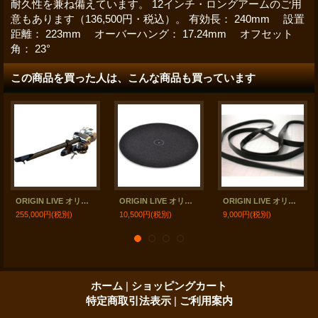
耐久性を兼ね備えています。 12インチ・ロングアームのご用
意もあります（136,500円・税込）。 有効長： 240mm 設置
距離： 223mm オーバーハング： 17.24mm オフセット
角： 23°
この商品を買った人は、こんな商品も買っています
ORIGIN LIVE オリジン・ライヴ／Zephyr トーンアーム
ORIGIN LIVE オリジン・ライヴ／Platter Mat ターンテーブルマット
ORIGIN LIVE オリジン・ライヴ／High Performance Flat Belt オーダーメイド・ドライブベルト
255,000円
(税別)
10,500円
(税別)
9,000円
(税別)
ホーム
|
ショッピングカート
特定商取引法表示
|
ご利用案内