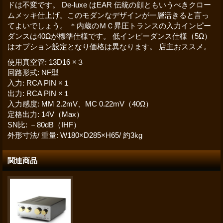
ドは不変です。 De-luxe はEAR 伝統の顔ともいうべきクロー
ムメッキ仕上げ。このモダンなデザインが一層活きると言っ
てよいでしょう。 ＊内蔵のＭＣ昇圧トランスの入力インピー
ダンスは40Ωが標準仕様です。 低インピーダンス仕様（5Ω）
はオプション設定となり価格は異なります。 店主おススメ。
使用真空管
:
13D16 ×３
回路形式
:
NF型
入力
:
RCA PIN ×１
出力
:
RCA PIN ×１
入力感度
:
MM 2.2mV、MC 0.22mV（40Ω）
定格出力
:
14V（Max）
SN比
:
－80dB（IHF）
外形寸法/ 重量
:
W180×D285×H65/ 約3kg
関連商品