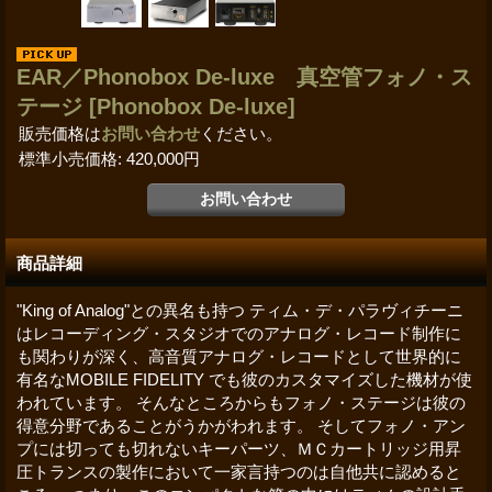
EAR／Phonobox De-luxe 真空管フォノ・ス
テージ
[Phonobox De-luxe]
販売価格は
お問い合わせ
ください。
標準小売価格
:
420,000円
商品詳細
"King of Analog"との異名も持つ ティム・デ・パラヴィチーニ
はレコーディング・スタジオでのアナログ・レコード制作に
も関わりが深く、高音質アナログ・レコードとして世界的に
有名なMOBILE FIDELITY でも彼のカスタマイズした機材が使
われています。 そんなところからもフォノ・ステージは彼の
得意分野であることがうかがわれます。 そしてフォノ・アン
プには切っても切れないキーパーツ、ＭＣカートリッジ用昇
圧トランスの製作において一家言持つのは自他共に認めると