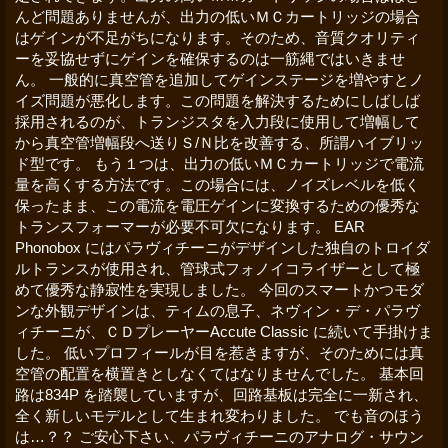
んど問題ありませんが、出力の低いＭＣカートリッジの場合
はゲインが不足がちになります。そのため、音質クオリティ
ーを妥協せずにゲインを確保するのは一筋縄ではいきませ
ん。 一般的に真空管を追加してゲインステージを増やすとノ
イズ問題が悪化します。この問題を解決するためにしばしば
採用されるのが、トランジスタを入力段に使用して増幅して
から真空管増幅段へ送りＳ/Ｎ比を改善する、所謂ハイブリッ
ド型です。 もう１つは、出力の低いＭＣカートリッジで電流
量を高くする方法です。この場合には、ノイズレベルを低く
保ったまま、この電流を電圧ゲインに変換するための優秀な
トランスフォーマーが必要不可欠になります。 EAR
Phonobox にはパラヴィチーニがデザインした独自のトロイダ
ルトランスが使用され、管球式フォノイコライザーとして極
めて優秀な静寂性を実現しました。 今回のスマートかつモダ
ンな外観デザインは、ティムの息子、ネヴィン・デ・パラヴ
ィチーニが、ＣＤプレーヤーAccute Classic に続いて手掛けま
した。 低いプロフィールが目を惹きますが、そのためには真
空管の配置を横置きとしなくてはなりませんでした。 基本回
路は834P を踏襲していますが、回路基板は完全に一新され、
全く新しいモデルとして生まれ変わりました。 でも音のほう
は…？？ ご安心下さい、パラヴィチーニのアナログ・サウン