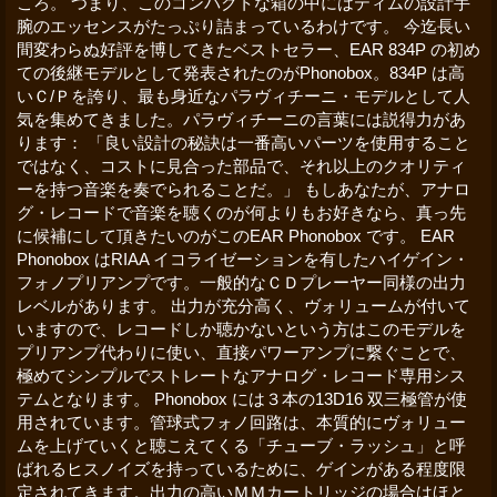
ころ。 つまり、このコンパクトな箱の中にはティムの設計手
腕のエッセンスがたっぷり詰まっているわけです。 今迄長い
間変わらぬ好評を博してきたベストセラー、EAR 834P の初め
ての後継モデルとして発表されたのがPhonobox。834P は高
いＣ/Ｐを誇り、最も身近なパラヴィチーニ・モデルとして人
気を集めてきました。パラヴィチーニの言葉には説得力があ
ります： 「良い設計の秘訣は一番高いパーツを使用すること
ではなく、コストに見合った部品で、それ以上のクオリティ
ーを持つ音楽を奏でられることだ。」 もしあなたが、アナロ
グ・レコードで音楽を聴くのが何よりもお好きなら、真っ先
に候補にして頂きたいのがこのEAR Phonobox です。 EAR
Phonobox はRIAA イコライゼーションを有したハイゲイン・
フォノプリアンプです。一般的なＣＤプレーヤー同様の出力
レベルがあります。 出力が充分高く、ヴォリュームが付いて
いますので、レコードしか聴かないという方はこのモデルを
プリアンプ代わりに使い、直接パワーアンプに繋ぐことで、
極めてシンプルでストレートなアナログ・レコード専用シス
テムとなります。 Phonobox には３本の13D16 双三極管が使
用されています。管球式フォノ回路は、本質的にヴォリュー
ムを上げていくと聴こえてくる「チューブ・ラッシュ」と呼
ばれるヒスノイズを持っているために、ゲインがある程度限
定されてきます。出力の高いＭＭカートリッジの場合はほと