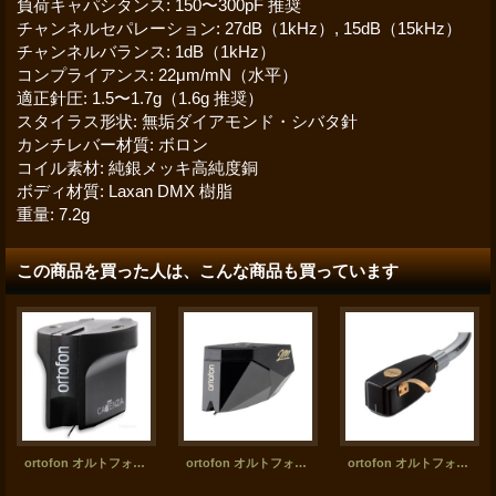
負荷キャパシタンス
:
150〜300pF 推奨
チャンネルセパレーション
:
27dB（1kHz）, 15dB（15kHz）
チャンネルバランス
:
1dB（1kHz）
コンプライアンス
:
22μm/mN（水平）
適正針圧
:
1.5〜1.7g（1.6g 推奨）
スタイラス形状
:
無垢ダイアモンド・シバタ針
カンチレバー材質
:
ボロン
コイル素材
:
純銀メッキ高純度銅
ボディ材質
:
Laxan DMX 樹脂
重量
:
7.2g
この商品を買った人は、こんな商品も買っています
ortofon オルトフォン／Cadenza Black MCカートリッジ
ortofon オルトフォン／2M Black MMカートリッジ
ortofon オルトフォン・カートリッジ針交換