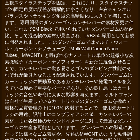
直接スタイラスチップを固定。 これにより、スタイラスチッ
プの固定角度の誤差が飛躍的に小さくなり、左右チャンネル
バランスやトラッキング角度の高精度化に大きく寄与してい
ます。 専用開発のダンパーゴム カンチレバーの素材変更に伴
い、これまで2M Black で用いられていたダンパーゴムの配合
比、そして混合物の素材が見直され、LVB250 専用として新規
に開発されました。 このダンパーゴムではマルチ・ウォー
ル・カーボン・ナノチューブ（Multi Wall Carbon Nano
Tubes、MWCNT）と呼ばれるナノメートル単位の超微小な炭
素微粒子（カーボン・ナノフィラー）を新たに混合させるこ
とで、カンチレバーの動き易さとゴムのダンピング性能のそ
れぞれが最良となるよう配慮されています。 ダンパーゴムは
カートリッジの振動系であるカンチレバーや発電コイルを支
えている極めて重要なパーツであり、その良し悪しはカート
リッジの音色や寿命に大きな影響を与えます。 オルトフォン
は自社で生産しているカートリッジのダンパーゴムを極めて
厳格な品質管理の下に100％ 内製することで、使用先カートリ
ッジの用途、設計上のコンプライアンス値、カンチレバーの
素材、また各機種のサウンドイメージに対して最適なダンパ
ーゴムの生産を可能としています。 ダンパーゴムの製造にあ
たっては様々なゴム素材や、先述のMWCNT のような粘性調