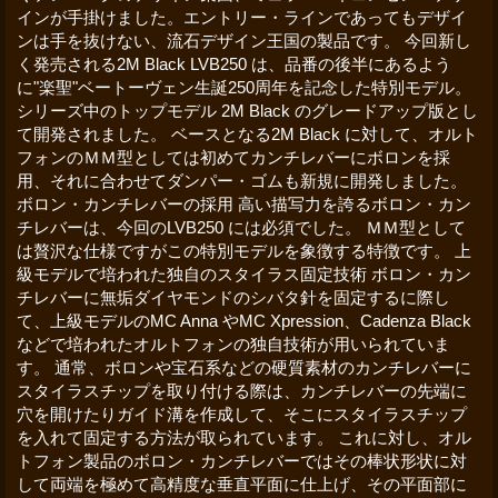
インが手掛けました。エントリー・ラインであってもデザイ
ンは手を抜けない、流石デザイン王国の製品です。 今回新し
く発売される2M Black LVB250 は、品番の後半にあるよう
に"楽聖"ベートーヴェン生誕250周年を記念した特別モデル。
シリーズ中のトップモデル 2M Black のグレードアップ版とし
て開発されました。 ベースとなる2M Black に対して、オルト
フォンのＭＭ型としては初めてカンチレバーにボロンを採
用、それに合わせてダンパー・ゴムも新規に開発しました。
ボロン・カンチレバーの採用 高い描写力を誇るボロン・カン
チレバーは、今回のLVB250 には必須でした。 ＭＭ型として
は贅沢な仕様ですがこの特別モデルを象徴する特徴です。 上
級モデルで培われた独自のスタイラス固定技術 ボロン・カン
チレバーに無垢ダイヤモンドのシバタ針を固定するに際し
て、上級モデルのMC Anna やMC Xpression、Cadenza Black
などで培われたオルトフォンの独自技術が用いられていま
す。 通常、ボロンや宝石系などの硬質素材のカンチレバーに
スタイラスチップを取り付ける際は、カンチレバーの先端に
穴を開けたりガイド溝を作成して、そこにスタイラスチップ
を入れて固定する方法が取られています。 これに対し、オル
トフォン製品のボロン・カンチレバーではその棒状形状に対
して両端を極めて高精度な垂直平面に仕上げ、その平面部に