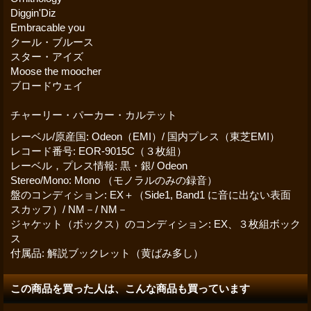
Diggin'Diz
Embracable you
クール・ブルース
スター・アイズ
Moose the moocher
ブロードウェイ
チャーリー・パーカー・カルテット
レーベル/原産国
:
Odeon（EMI）/ 国内プレス（東芝EMI）
レコード番号
:
EOR-9015C（３枚組）
レーベル，プレス情報
:
黒・銀/ Odeon
Stereo/Mono
:
Mono （モノラルのみの録音）
盤のコンディション
:
EX＋（Side1, Band1 に音に出ない表面
スカッフ）/ NM－/ NM－
ジャケット（ボックス）のコンディション
:
EX、３枚組ボック
ス
付属品
:
解説ブックレット（黄ばみ多し）
この商品を買った人は、こんな商品も買っています