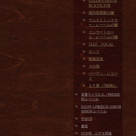
GOLDEN ERA OF
RCA VICTOR
国内初期盤の棚
ウェストミンスタ
ー・レーベルの棚
コンサートホー
ル・レーベルの棚
JAZZ，VOCAL
ロック
映画音楽
その他
バーゲン・レコー
ド
ＳＰ盤（78回転）
貴重ライヴＣＤ／PREMIE
REレーベル
幻のSP, LP復刻CD/ SAKUR
APHON レーベル
中古CD
書籍
DVD等、ビデオ関連