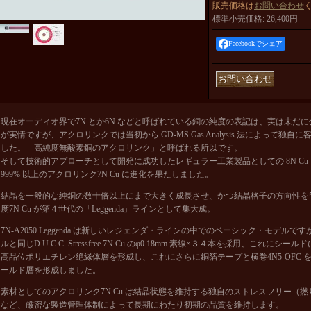
販売価格は
お問い合わせ
標準小売価格
:
26,400円
Facebookでシェア
現在オーディオ界で7N とか6N などと呼ばれている銅の純度の表記は、実は未だ
が実情ですが、アクロリンクでは当初から GD-MS Gas Analysis 法によって独
した。「高純度無酸素銅のアクロリンク」と呼ばれる所以です。
そして技術的アプローチとして開発に成功したレギュラー工業製品としての 8N Cu を
999% 以上のアクロリンク7N Cu に進化を果たしました。
結晶を一般的な純銅の数十倍以上にまで大きく成長させ、かつ結晶格子の方向性を
度7N Cu が第４世代の「Leggenda」ラインとして集大成。
7N-A2050 Leggenda は新しいレジェンダ・ラインの中でのベーシック・モデル
ルと同じD.U.C.C. Stressfree 7N Cu のφ0.18mm 素線×３４本を採用、これ
高品位ポリエチレン絶縁体層を形成し、これにさらに銅箔テープと横巻4N5-OFC
ールド層を形成しました。
素材としてのアクロリンク7N Cu は結晶状態を維持する独自のストレスフリー（
など、厳密な製造管理体制によって長期にわたり初期の品質を維持します。