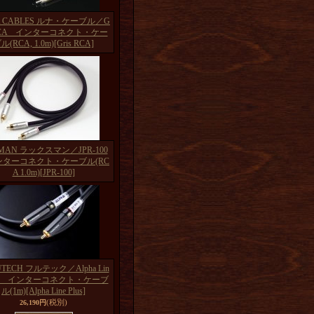
A CABLES ルナ・ケーブル／G
 RCA インターコネクト・ケー
ル(RCA, 1.0m)
[Gris RCA]
MAN ラックスマン／JPR-100
ターコネクト・ケーブル(RC
A 1.0m)
[JPR-100]
TECH フルテック／Alpha Lin
lus インターコネクト・ケーブ
ル(1m)
[Alpha Line Plus]
(税別)
26,190円