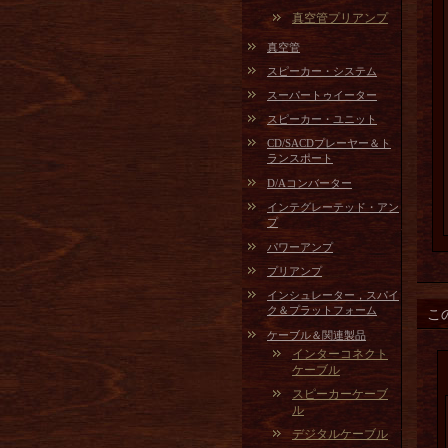
真空管プリアンプ
真空管
スピーカー・システム
スーパートゥイーター
スピーカー・ユニット
CD/SACDプレーヤー＆ト
ランスポート
D/Aコンバーター
インテグレーテッド・アン
プ
パワーアンプ
プリアンプ
インシュレーター，スパイ
ク＆プラットフォーム
こ
ケーブル＆関連製品
インターコネクト
ケーブル
スピーカーケーブ
ル
デジタルケーブル