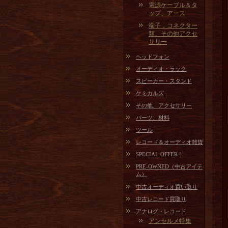
電源ケーブル＆タ
ップ、アース
端子，コネクター
類、その他アクセ
サリー
ヘッドフォン
オーディオ・ラック
スピーカー・スタンド
ケミカルズ
その他、アクセサリー
パーツ、材料
ツール
レコード＆オーディオ雑貨
SPECIAL OFFER !
PRE-OWNED（中古アイテ
ム）
中古オーディオ買い取り
中古レコード買取り
アナログ・レコード
アンセルメ特集