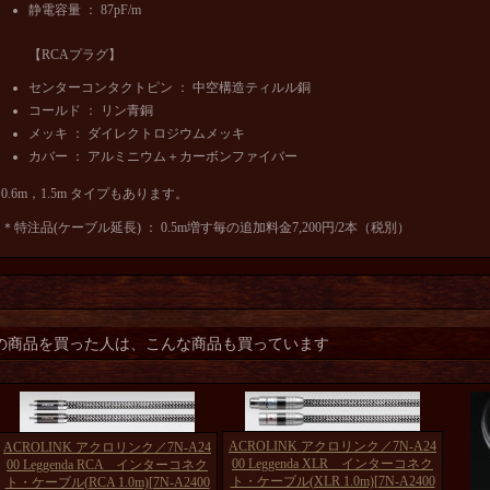
静電容量 ： 87pF/m
【RCAプラグ】
センターコンタクトピン ： 中空構造ティルル銅
コールド ： リン青銅
メッキ ： ダイレクトロジウムメッキ
カバー ： アルミニウム＋カーボンファイバー
0.6m，1.5m タイプもあります。
＊特注品(ケーブル延長) ： 0.5m増す毎の追加料金7,200円/2本（税別）
の商品を買った人は、こんな商品も買っています
ACROLINK アクロリンク／7N-A24
ACROLINK アクロリンク／7N-A24
00 Leggenda XLR インターコネク
00 Leggenda RCA インターコネク
ト・ケーブル(XLR 1.0m)
[7N-A2400
ト・ケーブル(RCA 1.0m)
[7N-A2400