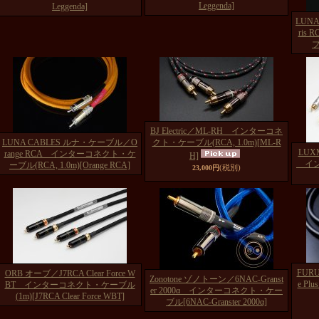
Leggenda]
Leggenda]
LUN
ris
ブ
BJ Electric／ML-RH インターコネ
LUNA CABLES ルナ・ケーブル／O
クト・ケーブル(RCA, 1.0m)
[ML-R
LUX
range RCA インターコネクト・ケ
H]
イン
ーブル(RCA, 1.0m)
[Orange RCA]
(税別)
23,000円
FURU
ORB オーブ／J7RCA Clear Force W
Zonotone ゾノトーン／6NAC-Granst
e P
BT インターコネクト・ケーブル
er 2000α インターコネクト・ケー
(1m)
[J7RCA Clear Force WBT]
ブル
[6NAC-Granster 2000α]