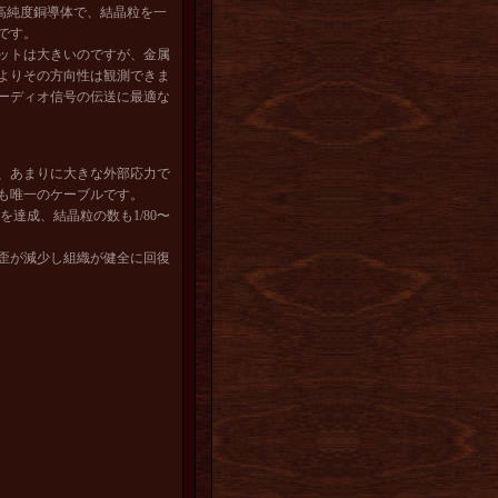
ーブル用高純度銅導体で、結晶粒を一
です。
ットは大きいのですが、金属
よりその方向性は観測できま
ーディオ信号の伝送に最適な
、あまりに大きな外部応力で
も唯一のケーブルです。
を達成、結晶粒の数も1/80〜
歪が減少し組織が健全に回復