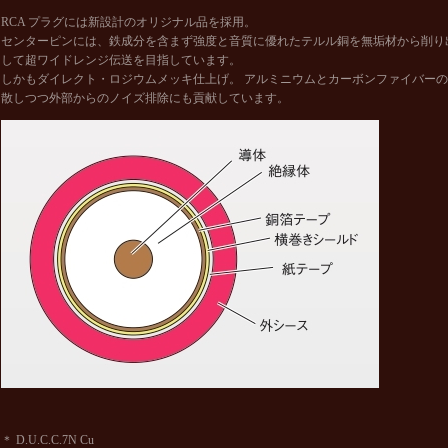
RCA プラグには新設計のオリジナル品を採用。
センターピンには、鉄成分を含まず強度と音質に優れたテルル銅を無垢材から削り
して超ワイドレンジ伝送を目指しています。
しかもダイレクト・ロジウムメッキ仕上げ。 アルミニウムとカーボンファイバー
散しつつ外部からのノイズ排除にも貢献しています。
＊ D.U.C.C.7N Cu