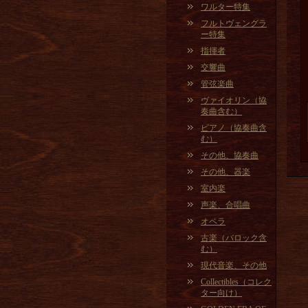
ワルター特集
フルトヴェングラ
ー特集
指揮者
交響曲
管弦楽曲
ヴァイオリン（協
奏曲含む）
ピアノ（協奏曲含
む）
その他、協奏曲
その他、器楽
室内楽
声楽、合唱曲
オペラ
古楽（バロック含
む）
現代音楽、その他
Collectibles（コレク
ター向け）