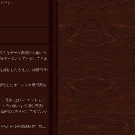
ください。
に公的なデータ表記法の無いの
自に客観データとして公表してきま
経験したうえで、純度99.99
管理したオーディオ専用高純
ですが、導体にはハイエンドモデ
にシールドにムラの無いよう同心円状に
 を高密度に巻き付けてダブルシ
撚り合わせ後の特殊焼鈍）加工