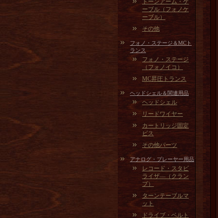
トーンアーム・ケ
ーブル（フォノケ
ーブル）
その他
フォノ・ステージ＆MCト
ランス
フォノ・ステージ
（フォノイコ）
MC昇圧トランス
ヘッドシェル＆関連用品
ヘッドシェル
リードワイヤー
カートリッジ固定
ビス
その他パーツ
アナログ・プレーヤー用品
レコード・スタビ
ライザ―（クラン
プ）
ターンテーブルマ
ット
ドライブ・ベルト