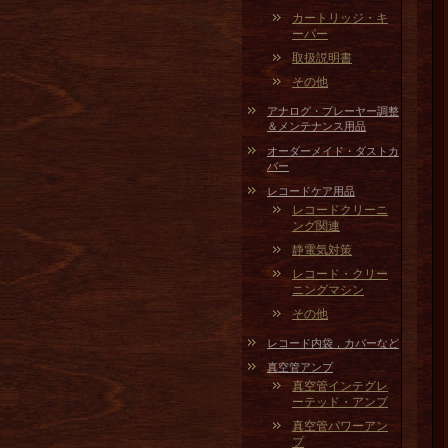
カートリッジ・キ
ーパー
取扱説明書
その他
アナログ・プレーヤー調整
＆メンテナンス用品
オーダーメイド・ダストカ
バー
レコードケア用品
レコードクリーニ
ング関連
静電気対策
レコード・クリー
ニングマシン
その他
レコード内袋，カバーなど
真空管アンプ
真空管インテグレ
ーテッド・アンプ
真空管パワーアン
プ