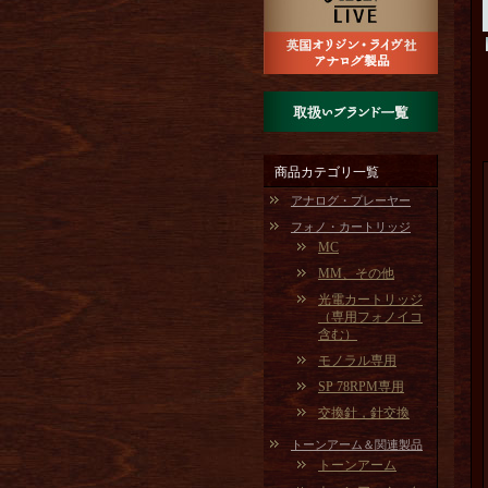
商品カテゴリ一覧
アナログ・プレーヤー
フォノ・カートリッジ
MC
MM、その他
光電カートリッジ
（専用フォノイコ
含む）
モノラル専用
SP 78RPM専用
交換針，針交換
トーンアーム＆関連製品
トーンアーム