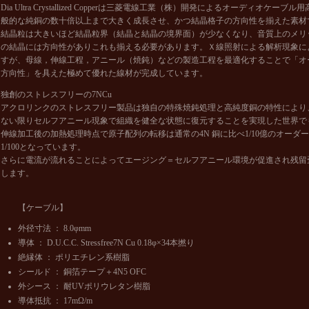
Dia Ultra Crystallized Copperは三菱電線工業（株）開発によるオーディオケ
般的な純銅の数十倍以上まで大きく成長させ、かつ結晶格子の方向性を揃えた素材
結晶粒は大きいほど結晶粒界（結晶と結晶の境界面）が少なくなり、音質上のメリ
の結晶には方向性がありこれも揃える必要があります。Ｘ線照射による解析現象に
すが、母線，伸線工程，アニール（焼鈍）などの製造工程を最適化することで「オ
方向性」を具えた極めて優れた線材が完成しています。
独創のストレスフリーの7NCu
アクロリンクのストレスフリー製品は独自の特殊焼鈍処理と高純度銅の特性により
ない限りセルフアニール現象で組織を健全な状態に復元することを実現した世界で
伸線加工後の加熱処理時点で原子配列の転移は通常の4N 銅に比べ1/10億のオーダー
1/100となっています。
さらに電流が流れることによってエージング＝セルフアニール環境が促進され残留
します。
【ケーブル】
外径寸法 ： 8.0φmm
導体 ： D.U.C.C. Stressfree7N Cu 0.18φ×34本撚り
絶縁体 ： ポリエチレン系樹脂
シールド ： 銅箔テープ＋4N5 OFC
外シース ： 耐UVポリウレタン樹脂
導体抵抗 ： 17mΩ/m