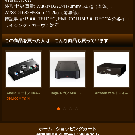
外形寸法/ 重量
:
W360×D370×H70mm/ 5.6kg（本体）、
W78×D168×H58mm/ 1.2kg（電源部）
特記事項
:
RIAA, TELDEC, EMI, COLUMBIA, DECCA の各イコ
ライジング・カーヴに対応
この商品を買った人は、こんな商品も買っています
Chord コード／Huei フォノ・ステージ
Rega レガ／Aria フォノ・ステージ
Ortofon オルトフォン／EQA-444 フォノ・ステージ
250,000円
(税別)
ホーム
|
ショッピングカート