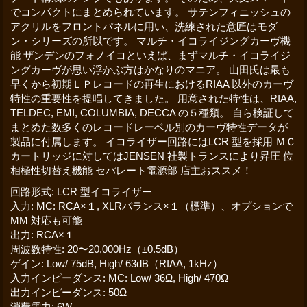
でコンパクトにまとめられています。 サテンフィニッシュの
アクリルをフロントパネルに用い、洗練された意匠はモダ
ン・シリーズの所以です。 マルチ・イコライジングカーヴ機
能 ザンデンのフォノイコといえば、まずマルチ・イコライジ
ングカーヴが思い浮かぶ方はかなりのマニア。 山田氏は最も
早くから初期ＬＰレコードの再生におけるRIAA 以外のカーヴ
特性の重要性を提唱してきました。 用意された特性は、RIAA,
TELDEC, EMI, COLUMBIA, DECCA の５種類。 自ら検証して
まとめた数多くのレコードレーベル別のカーヴ特性データが
製品に付属します。 イコライザー回路にはLCR 型を採用 ＭＣ
カートリッジに対してはJENSEN 社製トランスにより昇圧 位
相極性切替え機能 セパレート電源部 店主おススメ！
回路形式
:
LCR 型イコライザー
入力
:
MC: RCA×１, XLRバランス×１（標準）、オプションで
MM 対応も可能
出力
:
RCA×１
周波数特性
:
20〜20,000Hz（±0.5dB）
ゲイン
:
Low/ 75dB, High/ 63dB（RIAA, 1kHz）
入力インピーダンス
:
MC: Low/ 36Ω, High/ 470Ω
出力インピーダンス
:
50Ω
消費電力
:
6W