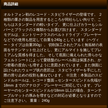
商品詳細
オルトフォン初のレコード・スタビライザーの登場です。 ２
種類の重さの製品を用意するところが同社らしい拘りで、こ
ちらはスタンダードの軽いタイプ。 更に仕上げカラーもシル
バーとブラックの２種類からお選び頂けます。 スタンダード
モデルは、エントリークラスのベルトドライブ・プレーヤー
などでの使用も想定して自重を240g としています（ヘヴィ
ー・タイプは自重350g）。 切削加工されたアルミ無垢材の表
面をサテンマット仕上げとし、更にアルマイトを施してプレ
ミアムな質感を得ました。 そして底面に備えられた滑らかな
フェルトシートによって愛聴盤のレーベル面は保護され、か
つ密着の度合いも増すように意図されています。 また側面に
設けられたウェーブ状の意匠は、スタビライザーを手にした
際の滑り止めの役割も兼ねています。 ※注意：本製品のスピ
ンドルホールは、レコード盤面→センタースピンドル先端が
18mm までのアナログ・プレーヤーに対応しています。プレ
ーヤーのセンタースピンドルが18mm 以上の場合、ターンテ
ーブルマットの厚みを増すなどの対応が必要となりますので
ご注意下さい。 重量： 240g