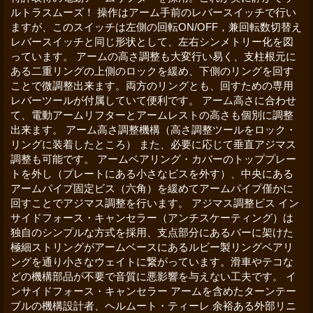
ルトラスムーズ！ 操作はアーム手前のレバースイッチで行い
ますが、このスイッチは左側の回転ON/OFF，兼回転数切替え
レバースイッチと同じ形状として、左右シンメトリー化を図
っています。 アームの高さ調整も大変行い易く、支柱根元に
ある二重リングの上側のロックを緩め、下側のリングを回す
ことで微調整出来ます。両方のリングとも、回すための専用
レバーツールが付属していて便利です。 アーム高さに合わせ
て、電動アームリフターとアームレストの高さも個別に調整
出来ます。 アーム高さ調整機構（高さ調整ツールをロック・
リングに装着したところ） また、必要に応じて垂直アジマス
調整も可能です。 アームベアリング・カバーのトッププレー
トを外し（プレートにある小さなビスを外す）、中央にある
アームパイプ固定ビス（六角）を緩めてアームパイプ僅かに
回すことでアジマス調整を行います。 アジマス調整ビス イン
サイドフォース・キャンセラー（アンチスケーティング）は
独自のシンプルな方式を採用、支点部分にあるバーに架けた
極細ストリングがアームベースにあるルビー製リングベアリ
ングを通り小さなウェイトに繋がっています。滑車やテコな
どの機構部品が不要で音質に悪影響を与えない工夫です。 イ
ンサイドフォース・キャンセラー アームを含めたターンテー
ブルの機構設計者、ヘルムート・ティーレ 余裕ある外部リニ