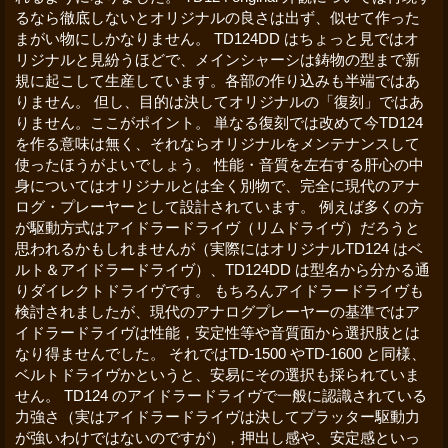
るなら徹底しないとオリジナルの良さは出ず、似せて作った
まがい物にしかなりません。 TD124DD はちょっと見ではオ
リジナルと見紛うほどで、メインシャーシは鋳物の型まで新
規に起こして生産しています。各部の作り込みも半端ではあ
りません。 但し、目的は決してオリジナルの「復刻」ではあ
りません。ここがポイント。 単なる復刻では改めて今TD124
を作る意味は無く、それならオリジナルをメンテナンスして
使ったほうがよいでしょう。 性能・音質を左右する肝心の中
身についてはオリジナルとは全く別物で、完全に現代のアナ
ログ・プレーヤーとして設計されています。 例えば多くの方
が駆動方式はアイドラードライヴ（リムドライヴ）だろうと
思われるかもしれませんが（実際にはオリジナルTD124 はベ
ルト＆アイドラードライヴ）、TD124DD は型名から分かる通
りダイレクトドライヴです。 もちろんアイドラードライヴも
検討されましたが、現代のアナログプレーヤーの基準ではア
イドラードライヴは性能，安定性等や音質面から選択肢とは
なり得ませんでした。 それではTD-1500 やTD-1600 と同様、
ベルトドライヴかというと、安易にその選択も採られていま
せん。 TD124 のアイドラードライヴで一般に認識されている
力強さ（実はアイドラードライヴは決してプラッター駆動力
が強いわけではないのですが），押出し感や、安定感といっ