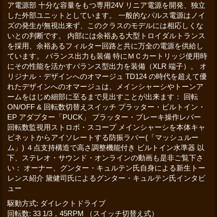
ア電源部 十分な容量をもつ専用24V リニア電源を開発、独立
した外部ユニットとしています。 一般的なパルス電源はノイ
ズの発生が無視出来ず、このクラスのモデルには相応しくな
いとの判断です。 内部には余裕ある大型トロイダルトランス
を採用、余裕あるフィルター回路と共に万全の電源を供給し
ています。 バランス出力も装備 特にＭＣカートリッジ使用時
にその性能を活かすバランス型出力を装備（XLR 端子）。 オ
リジナル・デザインへのオマージュ TD124 の時代を超えて優
れたデザインへのオマージュは、メインシャーシやトーンア
ームをはじめ細部に至るまで見出すことが出来ます： 回転
ON/OFF & 回転数切替えスイッチ プラッター・ビルトイン・
EP アダプター「PUCK」 プラッター・ブレーキ操作レバー
回転数監視用ストロボ・スコープ メインシャーシを本体キャ
ビネットからアイソレートする防振ラバー(「マッシュルー
ム」) ４点支持構造で高さ調整機能付き ビルトイン水準器 以
下、ステレオ・サウンド・オンラインの動画も是非ご覧下さ
い： オーナー、グンター・キュルテン氏自身による新生トー
レンス紹介 黛健司氏によるグンター・キュルテン氏インタビ
ュー
駆動方式
:
ダイレクトドライブ
回転数
:
33 1/3，45RPM （スイッチ切替え式）