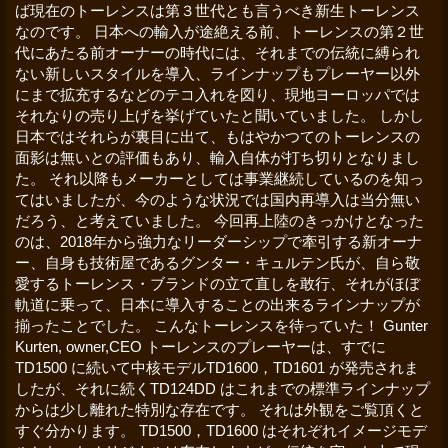
ば現在のトーレンスは第３世代とも言うべき新生トーレンス
なのです。 日本への輸入が途絶える前、トーレンスの第２世
代にあたる前オーナーの時代には、それまでの伝統に縛られ
ない新しいスタイルを導入、ラインナップもプレーヤー以外
にまで拡充するなどのテコ入れを図り、現地ヨーロッパでは
それなりの売り上げを挙げていたと聞いていました。 しかし
日本ではそれらが裏目に出て、もはやかつてのトーレンスの
面影は無いとの評価もあり、輸入自体が打ち切りとなりまし
た。 それ以降もメーカーとしては事業継続しているのを知っ
てはいましたが、今のような状況では国内再導入は当分無い
だろう、と考えていました。 今回再上陸のきっかけとなった
のは、2018年から強力なリーダーシップで牽引する新オーナ
ー、自身も技術屋であるグンター・キュルテン氏が、自ら敬
愛するトーレンス・ブランドの立て直しを敢行、それがほぼ
軌道に乗って、日本に導入することの出来るラインナップが
揃ったことでした。 こんなトーレンスを待っていた！ Gunter
Kurten, owner,CEO トーレンスのプレーヤーは、すでに
TD1500 に続いて中核モデルTD1600，TD1601 が発売されま
したが、それに続くTD124DD はこれまでの標準ラインナップ
からは少し離れた特別な存在です。 それは外観をご覧頂くと
すぐ分かります。 TD1500，TD1600 はそれぞれイメージモデ