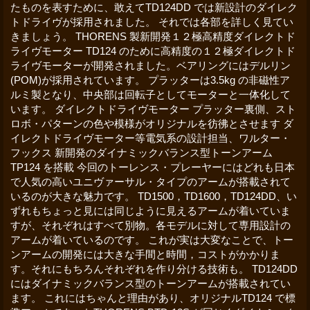
たものを表すために、敢えてTD124DD では新設計のダイレク
トドライヴが採用されました。 それでは各部を詳しく見てい
きましょう。 THORENS 製新開発１２極高精度ダイレクトド
ライヴモーター TD124 のために高精度の１２極ダイレクトド
ライヴモーターが開発されました。ベアリングにはデルリン
(POM)が採用されています。 プラッターは3.5kg の非磁性ア
ルミ製となり、中央部は回転子としてモーターと一体化して
います。 ダイレクトドライヴモーター プラッター裏側、スト
ロボ・パターンの色や模様がオリジナルを彷彿とさせます ダ
イレクトドライヴモーター等電気系の設計担当、ワルター・
フックス 新開発のダイナミックバランス型トーンアーム
TP124 を搭載 今回のトーレンス・プレーヤーにはどれも日本
で人気の高いユニヴァーサル・タイプのアームが搭載されて
いるのが大きな魅力です。 TD1500，TD1600，TD124DD、い
ずれもちょっと見には同じように見えるアームが着いていま
すが、それぞれはすべて別物。各モデルに対して専用設計の
アームが着いているのです。 これが実は大変なことで、トー
ンアームの開発には大きな手間と時間，コストがかかりま
す。それにもちろんそれぞれを作り分ける技術も。 TD124DD
にはダイナミックバランス型のトーンアームが搭載されてい
ます。 これにはちゃんと理由があり、オリジナルTD124 で標