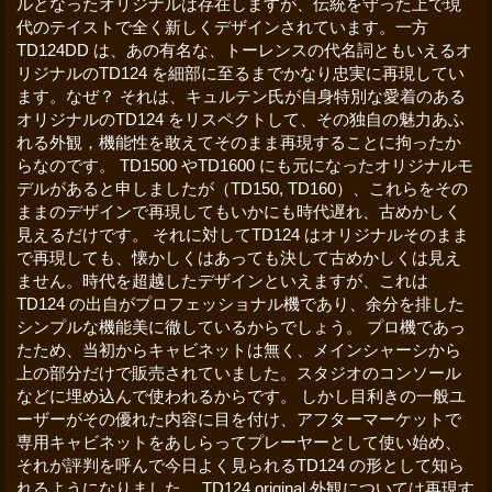
ルとなったオリジナルは存在しますが、伝統を守った上で現
代のテイストで全く新しくデザインされています。一方
TD124DD は、あの有名な、トーレンスの代名詞ともいえるオ
リジナルのTD124 を細部に至るまでかなり忠実に再現してい
ます。なぜ？ それは、キュルテン氏が自身特別な愛着のある
オリジナルのTD124 をリスペクトして、その独自の魅力あふ
れる外観，機能性を敢えてそのまま再現することに拘ったか
らなのです。 TD1500 やTD1600 にも元になったオリジナルモ
デルがあると申しましたが（TD150, TD160）、これらをその
ままのデザインで再現してもいかにも時代遅れ、古めかしく
見えるだけです。 それに対してTD124 はオリジナルそのまま
で再現しても、懐かしくはあっても決して古めかしくは見え
ません。時代を超越したデザインといえますが、これは
TD124 の出自がプロフェッショナル機であり、余分を排した
シンプルな機能美に徹しているからでしょう。 プロ機であっ
たため、当初からキャビネットは無く、メインシャーシから
上の部分だけで販売されていました。スタジオのコンソール
などに埋め込んで使われるからです。 しかし目利きの一般ユ
ーザーがその優れた内容に目を付け、アフターマーケットで
専用キャビネットをあしらってプレーヤーとして使い始め、
それが評判を呼んで今日よく見られるTD124 の形として知ら
れるようになりました。 TD124 original 外観については再現す