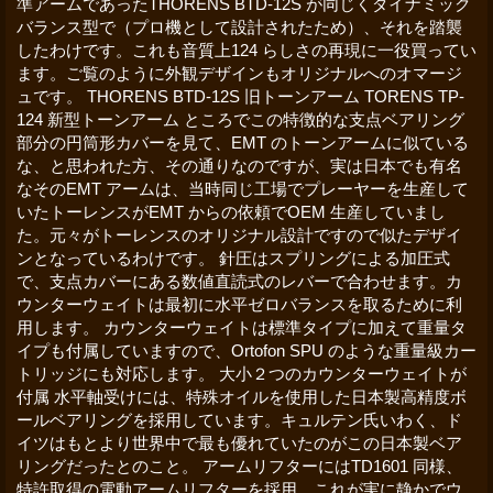
準アームであったTHORENS BTD-12S が同じくダイナミック
バランス型で（プロ機として設計されたため）、それを踏襲
したわけです。これも音質上124 らしさの再現に一役買ってい
ます。ご覧のように外観デザインもオリジナルへのオマージ
ュです。 THORENS BTD-12S 旧トーンアーム TORENS TP-
124 新型トーンアーム ところでこの特徴的な支点ベアリング
部分の円筒形カバーを見て、EMT のトーンアームに似ている
な、と思われた方、その通りなのですが、実は日本でも有名
なそのEMT アームは、当時同じ工場でプレーヤーを生産して
いたトーレンスがEMT からの依頼でOEM 生産していまし
た。元々がトーレンスのオリジナル設計ですので似たデザイ
ンとなっているわけです。 針圧はスプリングによる加圧式
で、支点カバーにある数値直読式のレバーで合わせます。カ
ウンターウェイトは最初に水平ゼロバランスを取るために利
用します。 カウンターウェイトは標準タイプに加えて重量タ
イプも付属していますので、Ortofon SPU のような重量級カー
トリッジにも対応します。 大小２つのカウンターウェイトが
付属 水平軸受けには、特殊オイルを使用した日本製高精度ボ
ールベアリングを採用しています。キュルテン氏いわく、ド
イツはもとより世界中で最も優れていたのがこの日本製ベア
リングだったとのこと。 アームリフターにはTD1601 同様、
特許取得の電動アームリフターを採用。これが実に静かでウ