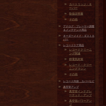
カートリッジ・キ
ーパー
取扱説明書
その他
アナログ・プレーヤー調整
＆メンテナンス用品
オーダーメイド・ダストカ
バー
レコードケア用品
レコードクリーニ
ング関連
静電気対策
レコード・クリー
ニングマシン
その他
レコード内袋，カバーなど
真空管アンプ
真空管インテグレ
ーテッド・アンプ
真空管パワーアン
プ