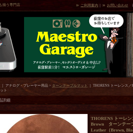
も揃う専門店
ご利用案内
｜
お問い合わせ
｜ アナログ・プレーヤー用品 >
ターンテーブルマット
｜
THORENS トーレンス／Plat
ット
品詳細
THORENS トーレンス／P
Brown ターンテ
Leather（Brown, Bl