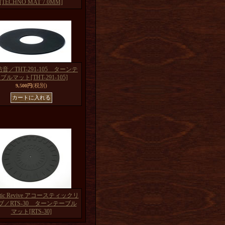
[TECHNO MAT 7.0MM]
音／THT-291-105 ターンテ
ーブルマット
[THT-291-105]
(税別)
9,500円
stic Revive アコースティックリ
ブ／RTS-30 ターンテーブル
マット
[RTS-30]