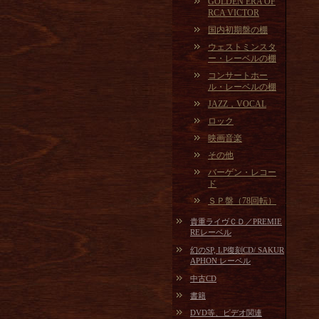
GOLDEN ERA OF
RCA VICTOR
国内初期盤の棚
ウェストミンスタ
ー・レーベルの棚
コンサートホー
ル・レーベルの棚
JAZZ，VOCAL
ロック
映画音楽
その他
バーゲン・レコー
ド
ＳＰ盤（78回転）
貴重ライヴＣＤ／PREMIE
REレーベル
幻のSP, LP復刻CD/ SAKUR
APHON レーベル
中古CD
書籍
DVD等、ビデオ関連