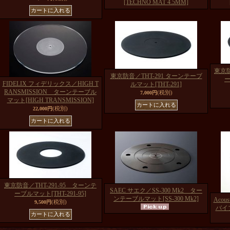
[TECHNO MAT 4.5MM]
東京防
東京防音／THT-291 ターンテーブ
FIDELIX フィデリックス／HIGH T
ルマット
[THT-291]
RANSMISSION ターンテーブル
(税別)
7,000円
マット
[HIGH TRANSMISSION]
(税別)
22,000円
東京防音／THT-291-95 ターンテ
SAEC サエク／SS-300 Mk2 ター
ーブルマット
[THT-291-95]
ンテーブルマット
[SS-300 Mk2]
Acou
(税別)
9,500円
バイ