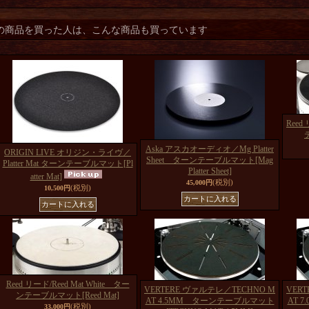
の商品を買った人は、こんな商品も買っています
Reed
Aska アスカオーディオ／Mg Platter
ORIGIN LIVE オリジン・ライヴ／
Sheet ターンテーブルマット
[Mag
Platter Mat ターンテーブルマット
[Pl
Platter Sheet]
atter Mat]
(税別)
45,000円
(税別)
10,500円
Reed リード/Reed Mat White ター
VERTERE ヴァルテレ／TECHNO M
VER
ンテーブルマット
[Reed Mat]
AT 4.5MM ターンテーブルマット
AT 
(税別)
33,000円