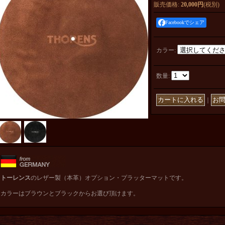
販売価格
:
20,000円
(税別)
Facebookでシェア
カラー
:
数量
:
｜
トーレンス
のレザー製（本革）オプション・プラッターマットです。
カラーはブラウンとブラックからお選び頂けます。