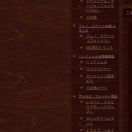
トーンアーム・ケ
ーブル（フォノケ
ーブル）
こ
その他
フォノ・ステージ＆MCト
ランス
フォノ・ステージ
（フォノイコ）
MC昇圧トランス
ヘッドシェル＆関連用品
ヘッドシェル
リードワイヤー
カートリッジ固定
ビス
その他パーツ
アナログ・プレーヤー用品
レコード・スタビ
ライザ―（クラン
プ）
ターンテーブルマ
ット
ドライブ・ベルト