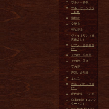
ワルター特集
フルトヴェングラ
ー特集
指揮者
交響曲
管弦楽曲
ヴァイオリン（協
奏曲含む）
ピアノ（協奏曲含
む）
その他、協奏曲
その他、器楽
室内楽
声楽、合唱曲
オペラ
古楽（バロック含
む）
現代音楽、その他
Collectibles（コレク
ター向け）