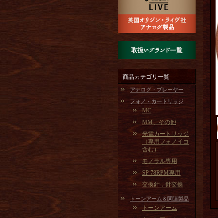
商品カテゴリ一覧
アナログ・プレーヤー
フォノ・カートリッジ
MC
MM、その他
光電カートリッジ
（専用フォノイコ
含む）
モノラル専用
SP 78RPM専用
交換針，針交換
トーンアーム＆関連製品
トーンアーム