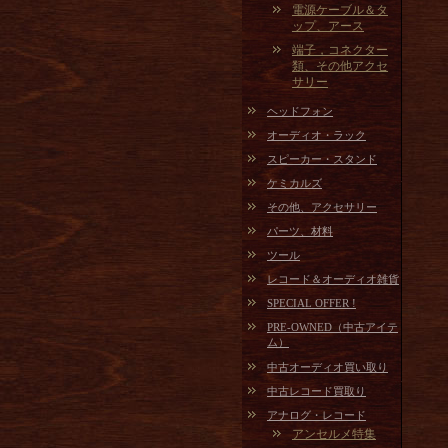
電源ケーブル＆タ
ップ、アース
端子，コネクター
類、その他アクセ
サリー
ヘッドフォン
オーディオ・ラック
スピーカー・スタンド
ケミカルズ
その他、アクセサリー
パーツ、材料
ツール
レコード＆オーディオ雑貨
SPECIAL OFFER !
PRE-OWNED（中古アイテ
ム）
中古オーディオ買い取り
中古レコード買取り
アナログ・レコード
アンセルメ特集