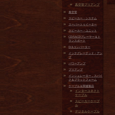
真空管プリアンプ
真空管
スピーカー・システム
スーパートゥイーター
スピーカー・ユニット
CD/SACDプレーヤー＆ト
ランスポート
D/Aコンバーター
インテグレーテッド・アン
プ
パワーアンプ
プリアンプ
インシュレーター，スパイ
ク＆プラットフォーム
ケーブル＆関連製品
インターコネクト
ケーブル
スピーカーケーブ
ル
デジタルケーブル