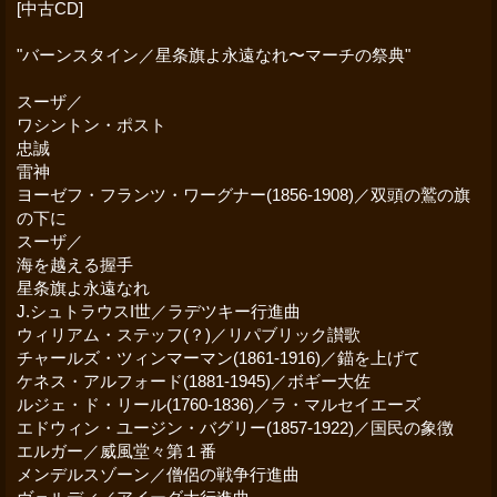
[中古CD]
"バーンスタイン／星条旗よ永遠なれ〜マーチの祭典"
スーザ／
ワシントン・ポスト
忠誠
雷神
ヨーゼフ・フランツ・ワーグナー(1856-1908)／双頭の鷲の旗
の下に
スーザ／
海を越える握手
星条旗よ永遠なれ
J.シュトラウスI世／ラデツキー行進曲
ウィリアム・ステッフ(？)／リパブリック讃歌
チャールズ・ツィンマーマン(1861-1916)／錨を上げて
ケネス・アルフォード(1881-1945)／ボギー大佐
ルジェ・ド・リール(1760-1836)／ラ・マルセイエーズ
エドウィン・ユージン・バグリー(1857-1922)／国民の象徴
エルガー／威風堂々第１番
メンデルスゾーン／僧侶の戦争行進曲