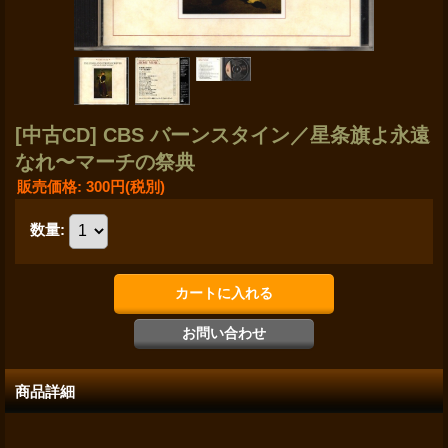
[中古CD] CBS バーンスタイン／星条旗よ永遠
なれ〜マーチの祭典
販売価格
:
300円
(税別)
数量
:
商品詳細