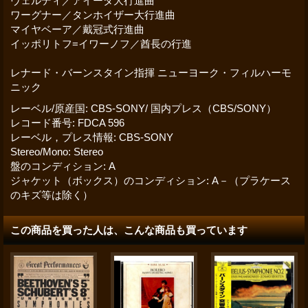
ヴェルディ／アイーダ大行進曲
ワーグナー／タンホイザー大行進曲
マイヤベーア／戴冠式行進曲
イッポリトフ=イワーノフ／酋長の行進
レナード・バーンスタイン指揮 ニューヨーク・フィルハーモ
ニック
レーベル/原産国
:
CBS-SONY/ 国内プレス（CBS/SONY）
レコード番号
:
FDCA 596
レーベル，プレス情報
:
CBS-SONY
Stereo/Mono
:
Stereo
盤のコンディション
:
A
ジャケット（ボックス）のコンディション
:
A－（プラケース
のキズ等は除く）
この商品を買った人は、こんな商品も買っています