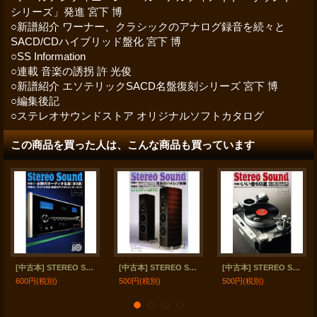
シリーズ」発進 宮下 博
○新譜紹介 ワーナー、クラシックのアナログ録音を続々と
SACD/CDハイブリッド盤化 宮下 博
○SS Information
○連載 音楽の誘拐 許 光俊
○新譜紹介 エソテリックSACD名盤復刻シリーズ 宮下 博
○編集後記
○ステレオサウンドストア オリジナルソフトカタログ
この商品を買った人は、こんな商品も買っています
[中古本] STEREO SOUND 季刊ステレオサウンド No.199 2016 Summer
[中古本] STEREO SOUND 季刊ステレオサウンド No.203 2017 SUMMER
[中古本] STEREO SOUND 季刊ステレオサウンド No.191 2014 SUMMER
600円
(税別)
500円
(税別)
500円
(税別)