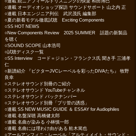
○連載 続ニアフィールドリスニングの快楽 和田博巳
○連載 オーディオショップ探訪 サウンドサポート 山之内 正
○連載 日本エンジニア列伝 武沢茂氏 編集部
○夏の新着モデル徹底試聴 Exciting Components
○SS HOT NEWS
○New Components Review 2025 SUMMER 話題の新製品
を聴く
○SOUND SCOPE 山本浩司
○試聴ディスク一覧
○SS Interview コード＝ジョン・フランクス氏 聞き手 三浦孝
仁
○新譜紹介 『ビクターJVCレーベルを彩ったDIVAたち』 牧野
良幸
○ステレオサウンド別冊のご紹介
○ステレオサウンド YouTubeチャンネル
○ステレオサウンド バックナンバー
○ステレオサウンド別冊「プリ管の誘惑」
○連載 SS NEW MUSIC GUIDE ＆ ESSAY for Audiophiles
○連載 名盤深聴 高橋健太郎
○連載 名曲が染みる 小林慎一郎
○連載 名曲には理わけ由がある 舩木篤也
○アールアンフィニ・レーベル「アルティメイト・サウンド・