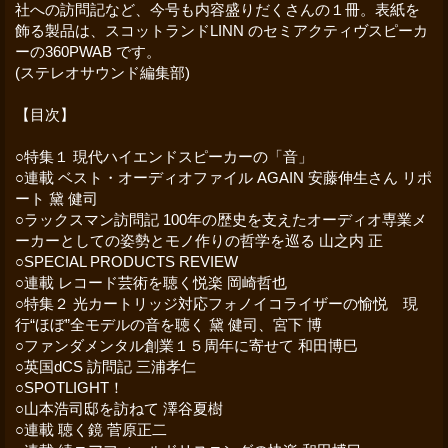
社への訪問記など、今号も内容盛りだくさんの１冊。表紙を
飾る製品は、スコットランドLINN のセミアクティヴスピーカ
ーの360PWAB です。
(ステレオサウンド編集部)
【目次】
○特集１ 現代ハイエンドスピーカーの「音」
○連載 ベスト・オーディオファイル AGAIN 安藤伸生さん リポ
ート 黛 健司
○ラックスマン訪問記 100年の歴史を支えたオーディオ専業メ
ーカーとしての姿勢とモノ作りの哲学を巡る 山之内 正
○SPECIAL PRODUCTS REVIEW
○連載 レコード芸術を聴く悦楽 岡崎哲也
○特集２ 光カートリッジ対応フォノイコライザーの愉悦 現
行“ほぼ”全モデルの音を聴く 黛 健司、宮下 博
○ファンダメンタル創業１５周年に寄せて 和田博巳
○英国dCS 訪問記 三浦孝仁
○SPOTLIGHT！
○山本浩司邸を訪ねて 澤谷夏樹
○連載 聴く鏡 菅原正二