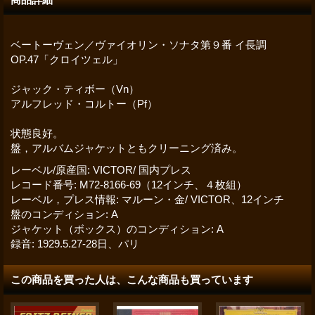
ベートーヴェン／ヴァイオリン・ソナタ第９番 イ長調
OP.47「クロイツェル」
ジャック・ティボー（Vn）
アルフレッド・コルトー（Pf）
状態良好。
盤，アルバムジャケットともクリーニング済み。
レーベル/原産国
:
VICTOR/ 国内プレス
レコード番号
:
M72-8166-69（12インチ、４枚組）
レーベル，プレス情報
:
マルーン・金/ VICTOR、12インチ
盤のコンディション
:
A
ジャケット（ボックス）のコンディション
:
A
録音
:
1929.5.27-28日、パリ
この商品を買った人は、こんな商品も買っています