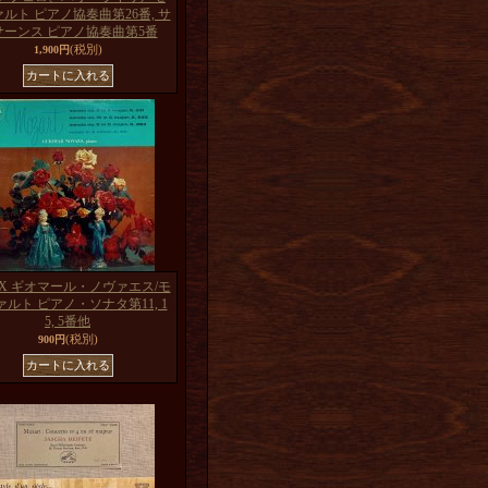
ルト ピアノ協奏曲第26番, サ
サーンス ピアノ協奏曲第5番
(税別)
1,900円
X ギオマール・ノヴァエス/モ
ルト ピアノ・ソナタ第11, 1
5, 5番他
(税別)
900円