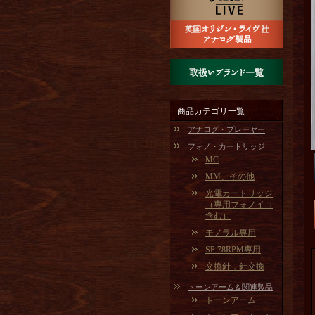
商品カテゴリ一覧
アナログ・プレーヤー
フォノ・カートリッジ
MC
MM、その他
光電カートリッジ
（専用フォノイコ
含む）
モノラル専用
SP 78RPM専用
交換針，針交換
トーンアーム＆関連製品
トーンアーム