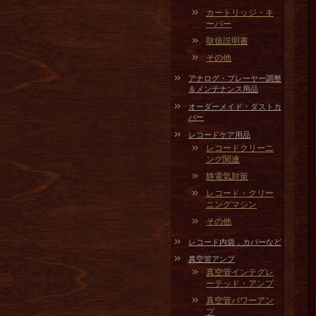
カートリッジ・キ
ーパー
取扱説明書
その他
アナログ・プレーヤー調整
＆メンテナンス用品
オーダーメイド・ダストカ
バー
レコードケア用品
レコードクリーニ
ング関連
静電気対策
レコード・クリー
ニングマシン
その他
レコード内袋，カバーなど
真空管アンプ
真空管インテグレ
ーテッド・アンプ
真空管パワーアン
プ