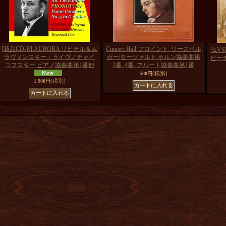
[新品CD-R] AURORA リヒテル＆ム
Concert Hall フロイント, リースベル
仏VS
ラヴィンスキー・ライヴ／チャイ
ガー/モーツァルト ホルン協奏曲第
ビー
コフスキー ピアノ協奏曲第1番他
2番, 4番, フルート協奏曲第1番
(税別)
500円
(税別)
1,900円