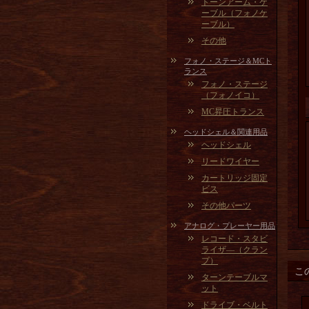
トーンアーム・ケ
ーブル（フォノケ
ーブル）
その他
フォノ・ステージ＆MCト
ランス
フォノ・ステージ
（フォノイコ）
MC昇圧トランス
ヘッドシェル＆関連用品
ヘッドシェル
リードワイヤー
カートリッジ固定
ビス
その他パーツ
アナログ・プレーヤー用品
レコード・スタビ
ライザ―（クラン
プ）
こ
ターンテーブルマ
ット
ドライブ・ベルト