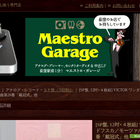
も揃う専門店
ご利用案内
｜
お問い合わせ
｜ アナログ・レコード >
ＳＰ盤（78回転）
｜
[SP盤, 12吋×４枚組] VICTOR
曲第26番「戴冠式」他
品詳細
[SP盤, 12吋×４枚組
ドフスカ／モーツァル
番「戴冠式」他