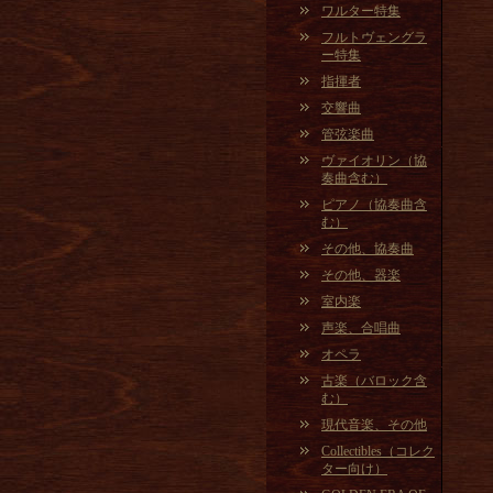
ワルター特集
フルトヴェングラ
ー特集
指揮者
交響曲
管弦楽曲
ヴァイオリン（協
奏曲含む）
ピアノ（協奏曲含
む）
その他、協奏曲
その他、器楽
室内楽
声楽、合唱曲
オペラ
古楽（バロック含
む）
現代音楽、その他
Collectibles（コレク
ター向け）