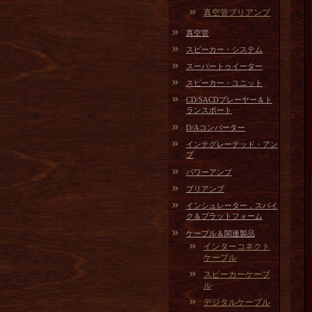
真空管プリアンプ
真空管
スピーカー・システム
スーパートゥイーター
スピーカー・ユニット
CD/SACDプレーヤー＆ト
ランスポート
D/Aコンバーター
インテグレーテッド・アン
プ
パワーアンプ
プリアンプ
インシュレーター，スパイ
ク＆プラットフォーム
ケーブル＆関連製品
インターコネクト
ケーブル
スピーカーケーブ
ル
デジタルケーブル