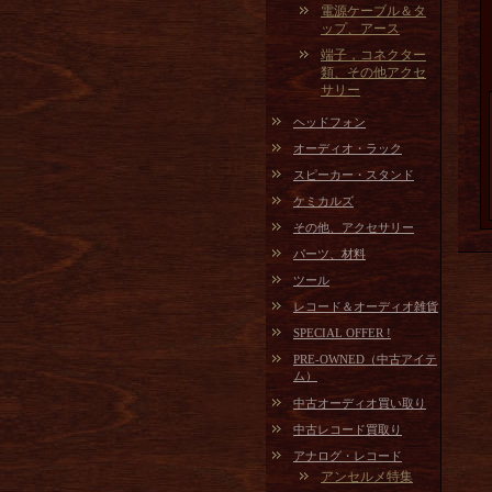
電源ケーブル＆タ
ップ、アース
端子，コネクター
類、その他アクセ
サリー
ヘッドフォン
オーディオ・ラック
スピーカー・スタンド
ケミカルズ
その他、アクセサリー
パーツ、材料
ツール
レコード＆オーディオ雑貨
SPECIAL OFFER !
PRE-OWNED（中古アイテ
ム）
中古オーディオ買い取り
中古レコード買取り
アナログ・レコード
アンセルメ特集