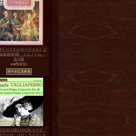
LIPS ハスキル/モーツァルト ピ
協奏曲第9番「ジュノーム」,
第10番
(税別)
650円
CD-R] ORGANUM マグダ・
アフェロ、パリ・ライヴ／モ