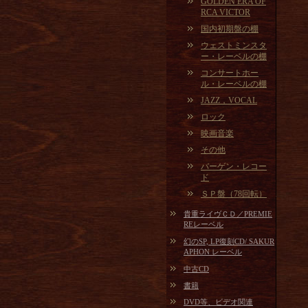
GOLDEN ERA OF
RCA VICTOR
国内初期盤の棚
ウェストミンスタ
ー・レーベルの棚
コンサートホー
ル・レーベルの棚
JAZZ，VOCAL
ロック
映画音楽
その他
バーゲン・レコー
ド
ＳＰ盤（78回転）
貴重ライヴＣＤ／PREMIE
REレーベル
幻のSP, LP復刻CD/ SAKUR
APHON レーベル
中古CD
書籍
DVD等、ビデオ関連