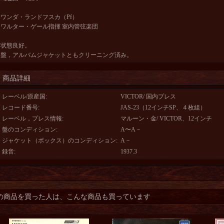
ワンダ・ランドフスカ（Pf）
ワルター・ゲール指揮 室内管弦楽団
状態良好。
盤，アルバムジャケットともクリーニング済み。
商品詳細
レーベル/原産国
:
VICTOR/ 国内プレス
レコード番号
:
JAS-23（12インチSP、４枚組）
レーベル，プレス情報
:
マルーン・金/ VICTOR、12インチ
盤のコンディション
:
A〜A－
ジャケット（ボックス）のコンディション
:
A－
録音
:
1937.3
の商品を買った人は、こんな商品も買っています