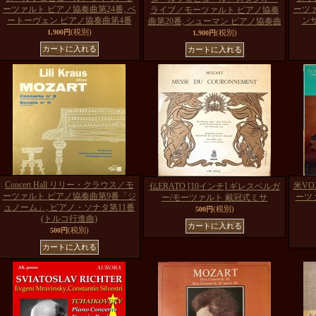
ーツァルト ピアノ協奏曲第24番, ベ
ーツァ
ライブ／モーツァルト ピアノ協奏
ートーヴェン ピアノ協奏曲第4番
ン
曲第20番, シューマン ピアノ協奏曲
(税別)
1,900円
(税別)
1,900円
Concert Hall リリー・クラウス／モ
米VO
仏ERATO [10インチ] ギレスベルガ
ーツァルト ピアノ協奏曲第9番「ジ
ーツァ
ー/モーツァルト 戴冠式ミサ
ュノーム」, ピアノ・ソナタ第11番
(税別)
500円
(トルコ行進曲)
(税別)
500円