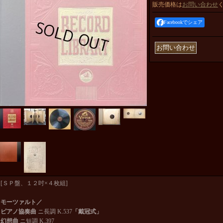
販売価格は
お問い合わせ
Facebookでシェア
[ＳＰ盤、１２吋×４枚組]
モーツァルト／
ピアノ協奏曲
ニ長調 K.537
「戴冠式」
幻想曲
ニ短調 K.397