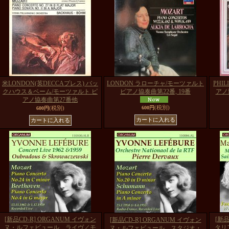
米LONDON(英DECCAプレス) バッ
LONDON ラローチャ/モーツァルト
PHI
クハウス＆ベーム/モーツァルト ピ
ピアノ協奏曲第22番, 19番
アノ
アノ協奏曲第27番他
(税別)
(税別)
600円
600円
[新品CD-R] ORGANUM イヴォン
[新品
[新品CD-R] ORGANUM イヴォン
ヌ・ルフェビュール、ライヴ／モ
タリ
ヌ・ルフェビュール、スタジオ・